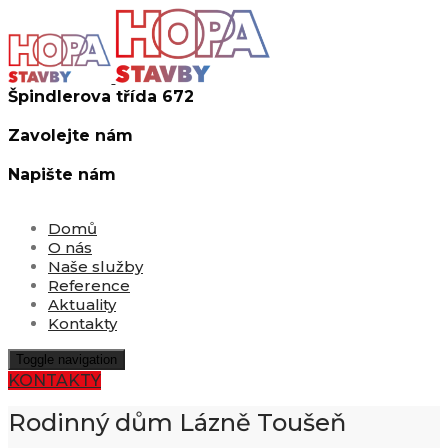
Špindlerova třída 672
413 01 Roudnice nad Labem
Zavolejte nám
+420 774 774 317
Napište nám
info@hopastavby.cz
Domů
O nás
Naše služby
Reference
Aktuality
Kontakty
Toggle navigation
KONTAKTY
Rodinný dům Lázně Toušeň